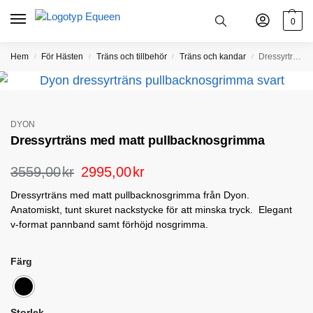
0
Hem
För Hästen
Träns och tillbehör
Träns och kandar
Dressyrträns med matt pullbacknosgrimma
/
/
/
/
DYON
Dressyrträns med matt pullbacknosgrimma
3559,00
kr
2995,00
kr
Dressyrträns med matt pullbacknosgrimma från Dyon.
Anatomiskt, tunt skuret nackstycke för att minska tryck. Elegant
v-format pannband samt förhöjd nosgrimma.
Färg
Storlek