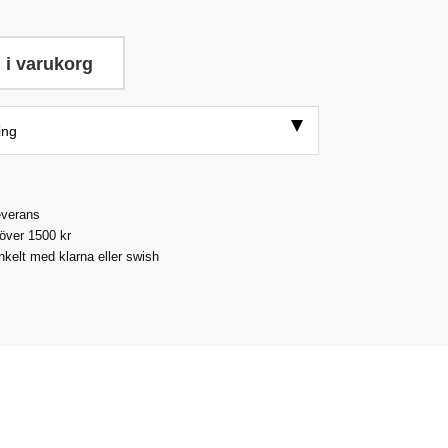
 i varukorg
ing
everans
 över 1500 kr
nkelt med klarna eller swish