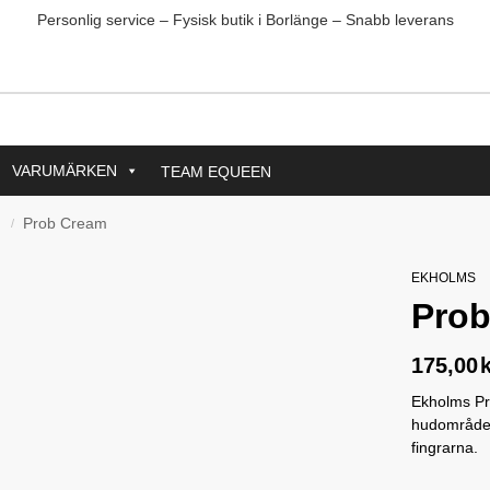
Personlig service – Fysisk butik i Borlänge – Snabb leverans
VARUMÄRKEN
TEAM EQUEEN
d
Prob Cream
/
EKHOLMS
Pro
175,00
Ekholms Pr
hudområden 
fingrarna.