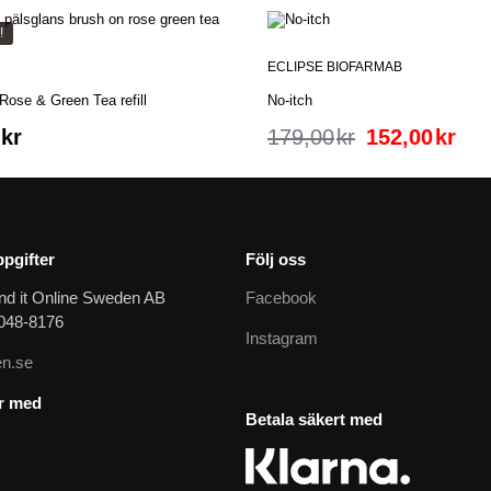
!
ECLIPSE BIOFARMAB
Rose & Green Tea refill
No-itch
kr
179,00
kr
152,00
kr
pgifter
Följ oss
nd it Online Sweden AB
Facebook
9048-8176
Instagram
n.se
ar med
Betala säkert med