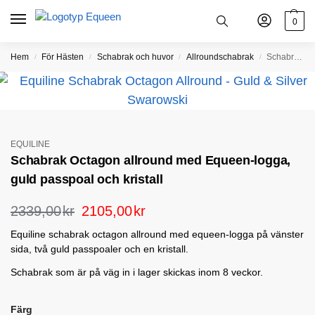
0
Hem
För Hästen
Schabrak och huvor
Allroundschabrak
Schabrak Octagon allround med Equeen-logga, guld passpoal och kristall
/
/
/
/
EQUILINE
Schabrak Octagon allround med Equeen-logga,
guld passpoal och kristall
2339,00
kr
2105,00
kr
Equiline schabrak octagon allround med equeen-logga på vänster
sida, två guld passpoaler och en kristall.
Schabrak som är på väg in i lager skickas inom 8 veckor.
Färg