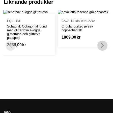
Liknande produkter
EQUILINE
CAVALLERIA TOSCANA
Schabrak Octagon allround
Circular quilted jersey
med glitterrosa e-logga,
hoppschabrak
glitterrosa och glittervit
1869,00
kr
passpoal
2039,00
kr
Info