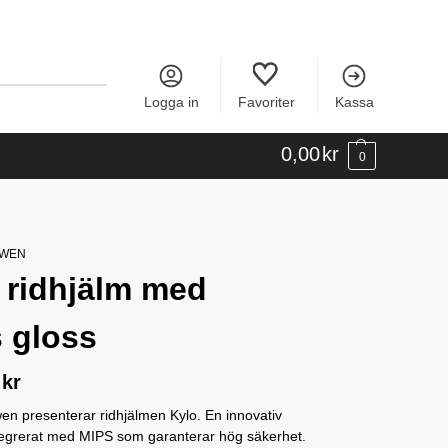
Logga in
Favoriter
Kassa
0,00
kr
0
OWEN
 ridhjälm med
 gloss
0
kr
en presenterar ridhjälmen Kylo. En innovativ
ntegrerat med MIPS som garanterar hög säkerhet.