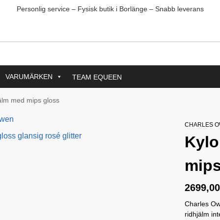
Personlig service – Fysisk butik i Borlänge – Snabb leverans
VARUMÄRKEN
TEAM EQUEEN
jälm med mips gloss
CHARLES 
Kylo
mips
2699,0
Charles Ow
ridhjälm i