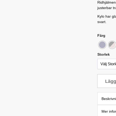
Ridhjälmen 
justerbar tra
Kylo har gl
svart.
Färg
Storlek
Lägg
Beskrivn
Mer info