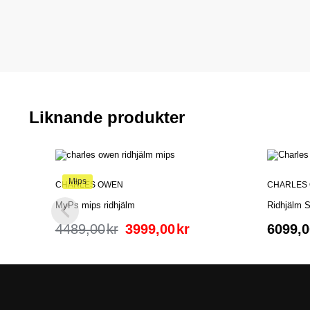
Liknande produkter
Mips
CHARLES OWEN
CHARLES
MyPs mips ridhjälm
Ridhjälm S
4489,00
kr
3999,00
kr
6099,0