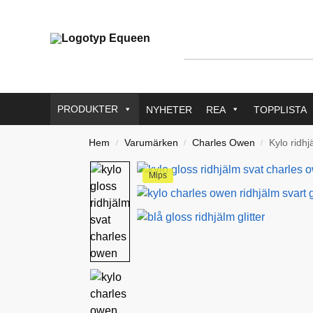
PRODUKTER
NYHETER
REA
TOPPLISTA
Hem
Varumärken
Charles Owen
Kylo ridh
/
/
/
Mips