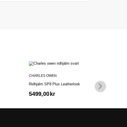
CHARLES OWEN
CHAR
Ridhjälm SP8 Plus Leatherlook
Ridhjä
5499,00
kr
579