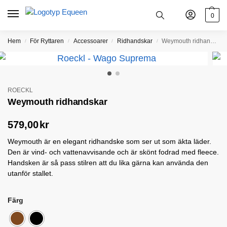
0
Hem
För Ryttaren
Accessoarer
Ridhandskar
Weymouth ridhandskar
/
/
/
/
ROECKL
Weymouth ridhandskar
579,00
kr
Weymouth är en elegant ridhandske som ser ut som äkta läder.
Den är vind- och vattenavvisande och är skönt fodrad med fleece.
Handsken är så pass stilren att du lika gärna kan använda den
utanför stallet.
Färg